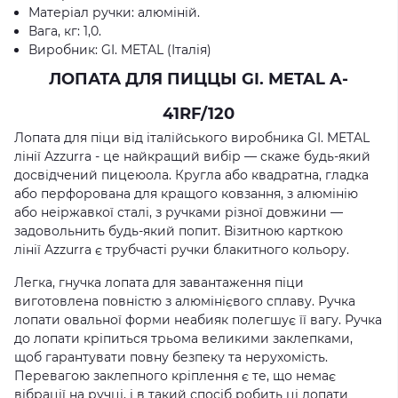
Матеріал ручки: алюміній.
Вага, кг: 1,0.
Виробник: GI. METAL (Італія)
ЛОПАТА ДЛЯ ПИЦЦЫ GI. METAL A-
41RF/120
Лопата для піци від італійського виробника GI. METAL
лінії Azzurra - це найкращий вибір — скаже будь-який
досвідчений пицеюола. Кругла або квадратна, гладка
або перфорована для кращого ковзання, з алюмінію
або неіржавкої сталі, з ручками різної довжини —
задовольнить будь-який попит. Візитною карткою
лінії Azzurra є трубчасті ручки блакитного кольору.
Легка, гнучка лопата для завантаження піци
виготовлена повністю з алюмінієвого сплаву. Ручка
лопати овальної форми неабияк полегшує її вагу. Ручка
до лопати кріпиться трьома великими заклепками,
щоб гарантувати повну безпеку та нерухомість.
Перевагою заклепного кріплення є те, що немає
вібрації на ручці, і в такий спосіб робить ці лопати