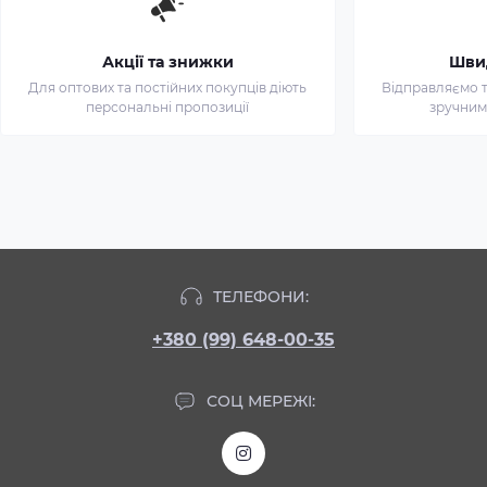
Акції та знижки
Шви
Для оптових та постійних покупців діють
Відправляємо т
персональні пропозиції
зручним
ТЕЛЕФОНИ:
+380 (99) 648-00-35
СОЦ МЕРЕЖІ: