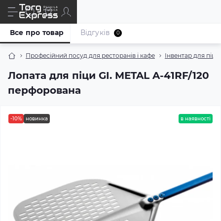
Все про товар
Відгуків
0
Професійний посуд для ресторанів і кафе
Інвентар для піцер
Лопата для піци GI. METAL A-41RF/120
перфорована
-10%
новинка
в наявності