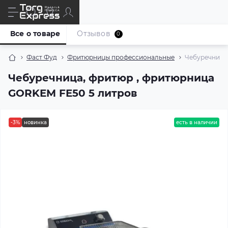
Все о товаре
Отзывов
0
Фаст Фуд
Фритюрницы профессиональные
Чебуречница
Чебуречница, фритюр , фритюрница
GORKEM FE50 5 литров
-3%
новинка
есть в наличии