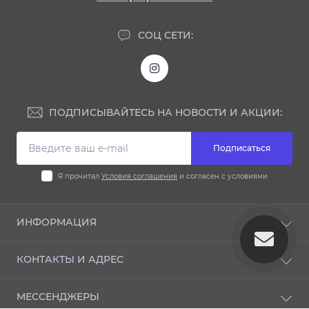
СОЦ СЕТИ:
ПОДПИСЫВАЙТЕСЬ НА НОВОСТИ И АКЦИИ:
Подписаться
Я прочитал
Условия соглашения
и согласен с условиями
ИНФОРМАЦИЯ
Блог
КОНТАКТЫ И АДРЕС
Отзывы
Условия соглашения
33009 ул. Князя Владимира 112, Ровно, Украина
МЕССЕНДЖЕРЫ
Политика конфиденциальности