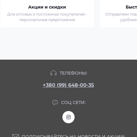
Акции и скидки
Быст
Для оптовых и постоянных покупателей -
Отправляем тов
персональные предложения
удобным
ТЕЛЕФОНЫ:
+380 (99) 648-00-35
СОЦ СЕТИ:
ПОДПИСЫВАЙТЕСЬ НА НОВОСТИ И АКЦИИ: