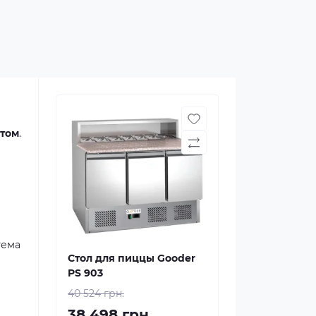
атом
.
тема
Стол для пиццы Gooder
PS 903
40 524 грн.
38 498 грн.