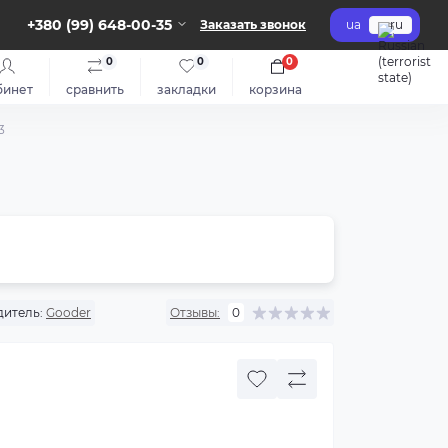
+380 (99) 648-00-35
Заказать звонок
ua
ru
0
0
0
бинет
сравнить
закладки
корзина
3
итель:
Gooder
Отзывы:
0