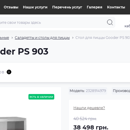
Отзывы
Наши услуги
Перечень услуг
Галерея
Контакты
ка
льные
Саладетты и столы для пиццы
Стол для пиццы Gooder PS 90
der PS 903
ов
0
Модель:
2328914979
Производ
есть в наличии
Нашли дешевле?
40 524 грн.
38 498 грн.