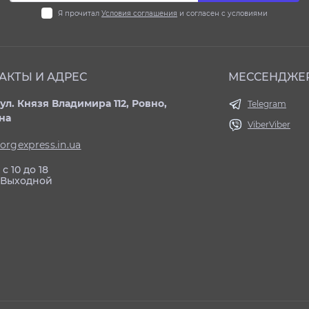
Я прочитал
Условия соглашения
и согласен с условиями
АКТЫ И АДРЕС
МЕССЕНДЖЕ
ул. Князя Владимира 112, Ровно,
Telegram
на
Viber
Viber
orgexpress.in.ua
с 10 до 18
: Выходной