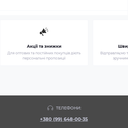
Акції та знижки
Шви
Для оптових та постійних покупців діють
Відправляємо т
персональні пропозиції
зручним
ТЕЛЕФОНИ:
+380 (99) 648-00-35