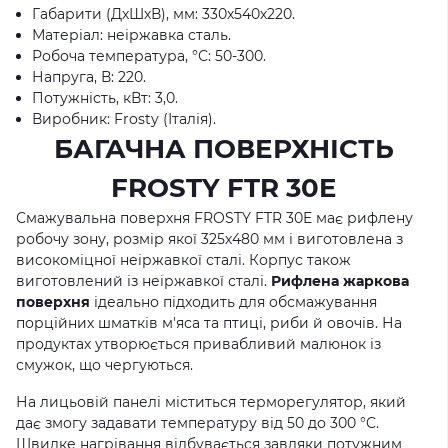
Габарити (ДхШхВ), мм: 330х540х220.
Матеріал: неіржавка сталь.
Робоча температура, °С: 50-300.
Напруга, В: 220.
Потужність, кВт: 3,0.
Виробник: Frosty (Італія).
БАГАЧНА ПОВЕРХНІСТЬ
FROSTY FTR 30E
Смажувальна поверхня FROSTY FTR 30E має рифлену
робочу зону, розмір якої 325х480 мм і виготовлена з
високоміцної неіржавкої сталі. Корпус також
виготовлений із неіржавкої сталі.
Рифлена жаркова
поверхня
ідеально підходить для обсмажування
порційних шматків м'яса та птиці, риби й овочів. На
продуктах утворюється привабливий малюнок із
смужок, що чергуються.
На лицьовій панелі міститься терморегулятор, який
дає змогу задавати температуру від 50 до 300 °C.
Швидке нагрівання відбувається завдяки потужним