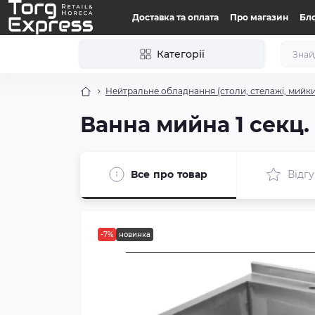
Доставка та оплата
Про магазин
Бл
Категорії
Нейтральне обладнання (столи, стелажі, мийки
Ванна мийна 1 секц
Все про товар
Відгу
-7%
новинка