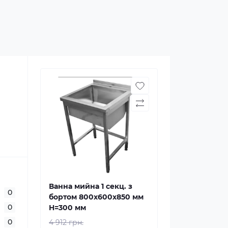
Ванна мийна 1 секц. з
0
бортом 800х600х850 мм
0
H=300 мм
0
4 912 грн.