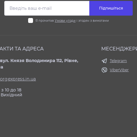
Підпишіться
Я прочитав
Умови угоди
і згоден з вимогами
АКТИ ТА АДРЕСА
МЕСЕНДЖЕР
вул. Князя Володимира 112, Рівне,
Telegram
на
Viber
Viber
orgexpress.in.ua
з 10 до 18
 Вихідний