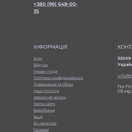
+380 (99) 648-00-
35
ІНФОРМАЦІЯ
КОНТ
33009 
Блог
Украї
Відгуки
Умови угоди
info@t
Політика конфіденційності
Повернення та обмін
Пн-Пт: 
Нашi послуги
Сб-Нд:
Зворотній зв'язок
Карта сайту
Виробники
Акції
Всі категорії
Галерея