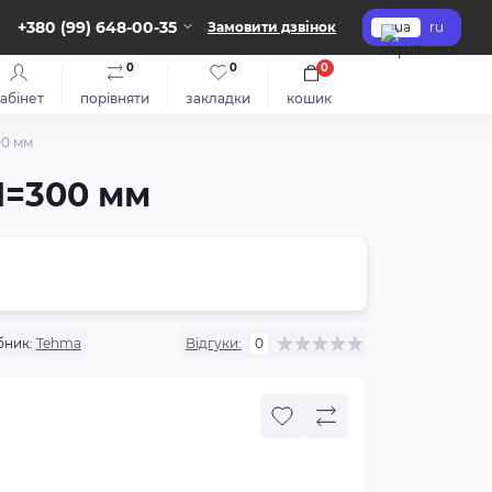
+380 (99) 648-00-35
Замовити дзвінок
ua
ru
0
0
0
абінет
порівняти
закладки
кошик
00 мм
H=300 мм
бник:
Tehma
Відгуки:
0