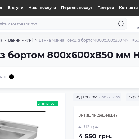
ог
Відгуки
Нашi послуги
Перелік послуг
Галерея
Контакти
к
)
Ванни мийні
Ванна мийна 1 секц. з бортом 800х600х850 мм H=3
. з бортом 800х600х850 мм 
ків
0
Код товару:
1858220855
Виро
в наявності
Знайшли дешевше?
4 912 грн.
4 550 грн.