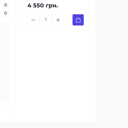
4 550 грн.
0
0