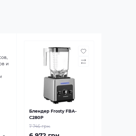
сов,
ов и
м
Блендер Frosty FBA-
C280P
7 746 грн.
6 972 грн.