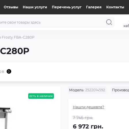
Отзывы
Наши услуги
Перечень услуг
Галерея
Контакты
ка
 Frosty FBA-C280P
-C280P
ов
0
Модель:
2522014592
Производ
есть в наличии
Нашли дешевле?
7 746 грн.
6 972 грн.