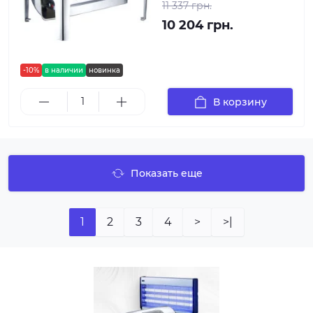
11 337 грн.
10 204 грн.
-10%
в наличии
новинка
В корзину
Показать еще
1
2
3
4
>
>|