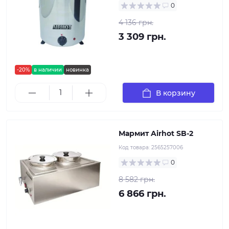
0
4 136 грн.
3 309 грн.
-20%
в наличии
новинка
В корзину
Мармит Airhot SB-2
Код товара:
2565257006
0
8 582 грн.
6 866 грн.