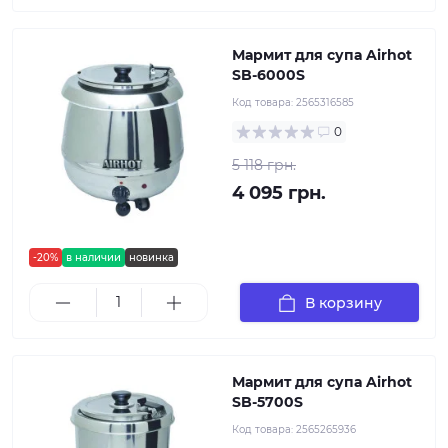
Мармит для супа Airhot
SB-6000S
Код товара:
2565316585
0
5 118 грн.
4 095 грн.
-20%
в наличии
новинка
В корзину
Мармит для супа Airhot
SB-5700S
Код товара:
2565265936