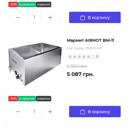
-20%
в наличии
новинка
В корзину
Мармит AIRHOT BM-11
Код товара:
2565251416
0
6 359 грн.
5 087 грн.
-20%
в наличии
новинка
В корзину