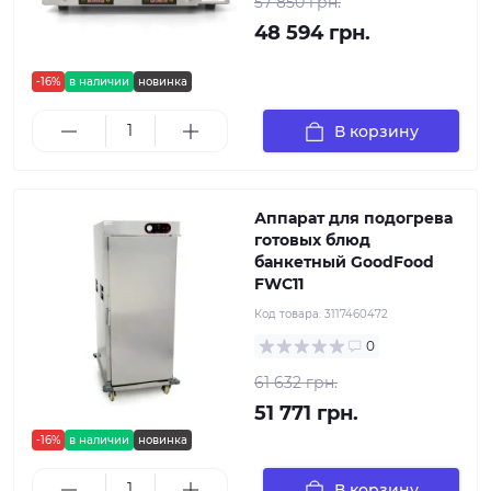
57 850 грн.
48 594 грн.
-16%
в наличии
новинка
В корзину
Аппарат для подогрева
готовых блюд
банкетный GoodFood
FWC11
Код товара:
3117460472
0
61 632 грн.
51 771 грн.
-16%
в наличии
новинка
В корзину