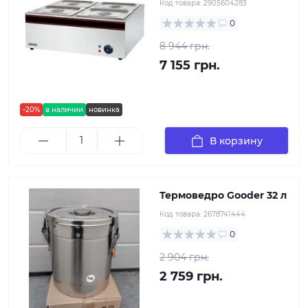
Код товара:
2905604283
0
8 944 грн.
7 155 грн.
-20%
в наличии
новинка
В корзину
Термоведро Gooder 32 л
Код товара:
2678741444
0
2 904 грн.
2 759 грн.