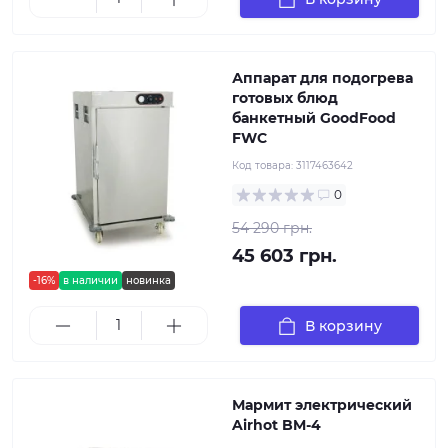
Аппарат для подогрева
готовых блюд
банкетный GoodFood
FWC
Код товара:
3117463642
0
54 290 грн.
45 603 грн.
-16%
в наличии
новинка
В корзину
Мармит электрический
Airhot BM-4