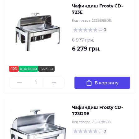
Чафиндиш Frosty CD-
723E
Код товара:
2525698608
0
6 977 грн.
6 279 грн.
-10%
в наличии
новинка
В корзину
Чафиндиш Frosty CD-
723DRE
Код товара:
2525698398
0