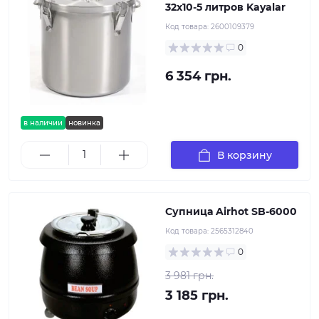
32х10-5 литров Kayalar
Код товара:
2600109379
0
6 354 грн.
в наличии
новинка
В корзину
Супница Airhot SB-6000
Код товара:
2565312840
0
3 981 грн.
3 185 грн.