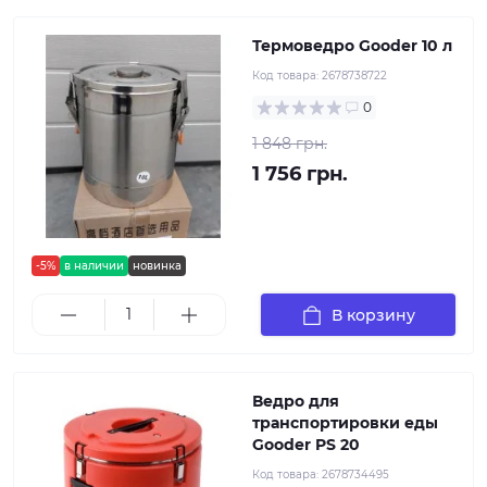
Термоведро Gooder 10 л
Код товара:
2678738722
0
1 848 грн.
1 756 грн.
-5%
в наличии
новинка
В корзину
Ведро для
транспортировки еды
Gooder PS 20
Код товара:
2678734495