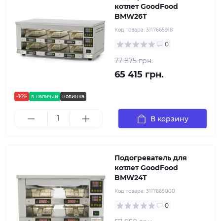
котлет GoodFood
BMW26T
Код товара:
3117665918
0
77 875 грн.
65 415 грн.
-16%
в наличии
новинка
В корзину
Подогреватель для
котлет GoodFood
BMW24T
Код товара:
3117665000
0