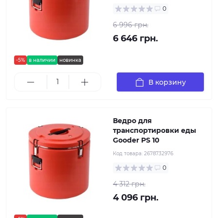
0
6 996 грн.
6 646 грн.
-5%
в наличии
новинка
В корзину
Ведро для
транспортировки еды
Gooder PS 10
Код товара:
2678732976
0
4 312 грн.
4 096 грн.