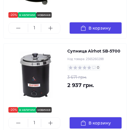
-20%
в наличии
новинка
В корзину
Супница Airhot SB-5700
Код товара:
2565260288
0
3 671 грн.
2 937 грн.
-20%
в наличии
новинка
В корзину