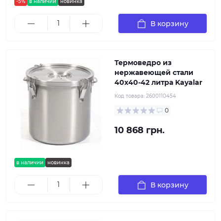
-5%
в наличии
новинка
В корзину
Термоведро из
нержавеющей стали
40х40-42 литра Kayalar
Код товара:
2600110454
0
10 868 грн.
в наличии
новинка
В корзину