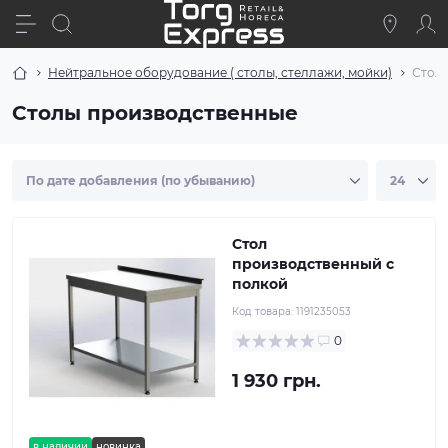
Нейтральное оборудование ( столы, стеллажи, мойки)
Стол
Столы производственные
Стол
производственный с
полкой
Код товара:
1191235053
0
1 930 грн.
в наличии
новинка