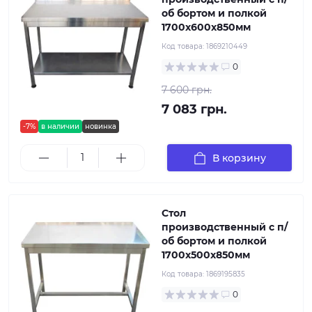
об бортом и полкой
1700х600х850мм
Код товара:
1869210449
0
7 600 грн.
7 083 грн.
-7%
в наличии
новинка
В корзину
Стол
производственный с п/
об бортом и полкой
1700х500х850мм
Код товара:
1869195835
0