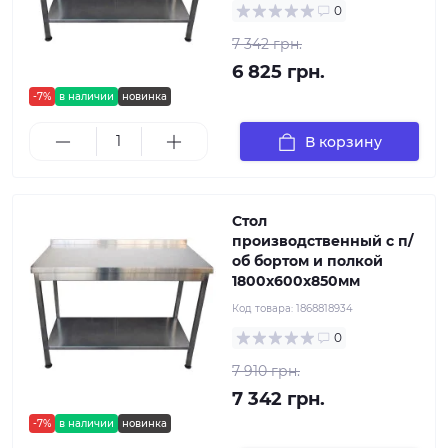
0
7 342 грн.
6 825 грн.
-7%
в наличии
новинка
В корзину
Стол
производственный с п/
об бортом и полкой
1800х600х850мм
Код товара:
1868818934
0
7 910 грн.
7 342 грн.
-7%
в наличии
новинка