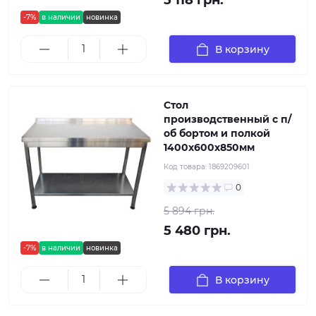
5 118 грн.
-7%
в наличии
новинка
В корзину
Стол
производственный с п/
об бортом и полкой
1400х600х850мм
Код товара:
1869209601
0
5 894 грн.
5 480 грн.
-7%
в наличии
новинка
В корзину