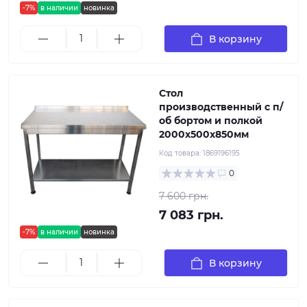
-7%
в наличии
новинка
В корзину
Стол
производственный с п/
об бортом и полкой
2000х500х850мм
Код товара:
1869196195
0
7 600 грн.
7 083 грн.
-7%
в наличии
новинка
В корзину