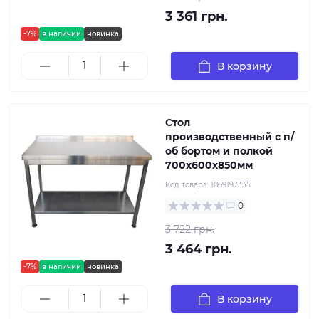
3 361 грн.
-7%
в наличии
новинка
В корзину
Стол
производственный с п/
об бортом и полкой
700х600х850мм
Код товара:
1869197335
0
3 722 грн.
3 464 грн.
-7%
в наличии
новинка
В корзину