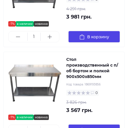
4 291 грн.
3 981 грн.
-7%
в наличии
новинка
В корзину
Стол
производственный с п/
об бортом и полкой
900х500х850мм
Код товара:
1869193856
0
3 826 грн.
3 567 грн.
-7%
в наличии
новинка