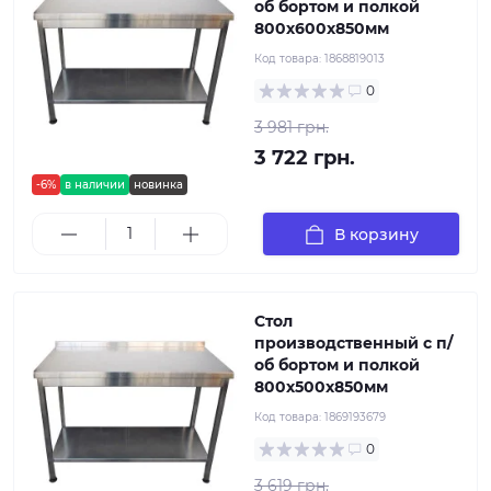
об бортом и полкой
800х600х850мм
Код товара:
1868819013
0
3 981 грн.
3 722 грн.
-6%
в наличии
новинка
В корзину
Стол
производственный с п/
об бортом и полкой
800х500х850мм
Код товара:
1869193679
0
3 619 грн.