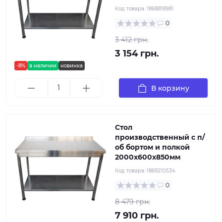
Код товара:
1868818981
0
3 412 грн.
3 154 грн.
-8%
в наличии
новинка
В корзину
Стол
производственный с п/
об бортом и полкой
2000х600х850мм
Код товара:
1869210534
0
8 479 грн.
7 910 грн.