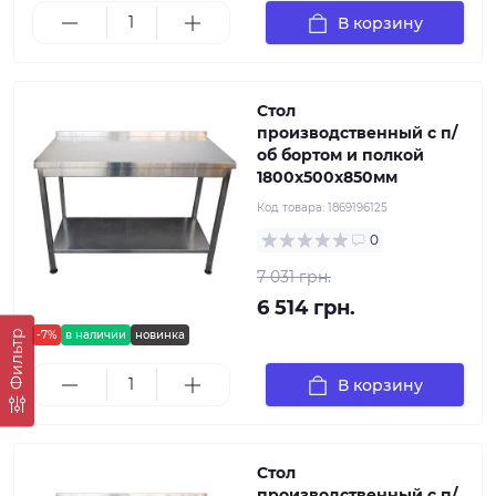
В корзину
Стол
производственный с п/
об бортом и полкой
1800х500х850мм
Код товара:
1869196125
0
7 031 грн.
6 514 грн.
Фильтр
-7%
в наличии
новинка
В корзину
Стол
производственный с п/