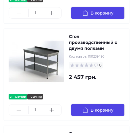
В корзину
Стол
производственный с
двумя полками
Код товара:
1191239490
0
2 457 грн.
в наличии
новинка
В корзину