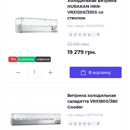
Холодильная витрина
HURAKAN HKN-
VRX1200/330S со
стеклом
Код товара:
3020473534
0
22 681 грн.
19 279 грн.
-15%
в наличии
новинка
В корзину
Витрина холодильная
саладетта VRX1800/380
Gooder
Код товара:
2937540118
0