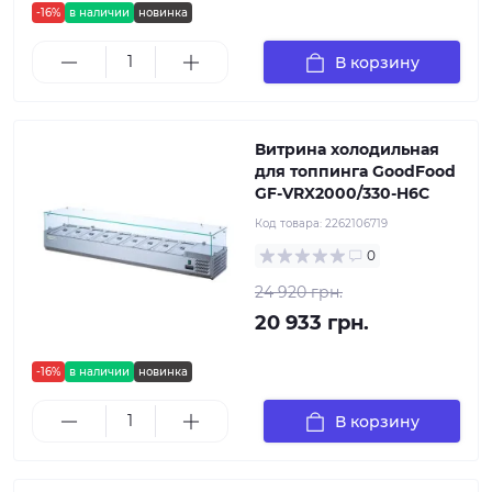
-16%
в наличии
новинка
В корзину
Витрина холодильная
для топпинга GoodFood
GF-VRX2000/330-H6C
Код товара:
2262106719
0
24 920 грн.
20 933 грн.
-16%
в наличии
новинка
В корзину