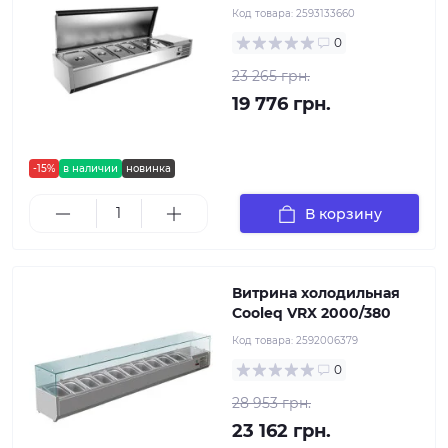
Код товара:
2593133660
0
23 265 грн.
19 776 грн.
-15%
в наличии
новинка
В корзину
Витрина холодильная
Cooleq VRX 2000/380
Код товара:
2592006379
0
28 953 грн.
23 162 грн.