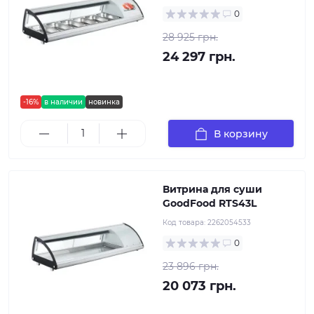
0
28 925 грн.
24 297 грн.
-16%
в наличии
новинка
В корзину
Витрина для суши
GoodFood RTS43L
Код товара:
2262054533
0
23 896 грн.
20 073 грн.