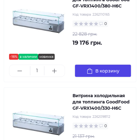
GF-VRX1400/380-H6C
Код товара:
2262110165
0
22 828 грн.
19 176 грн.
-16%
в наличии
новинка
В корзину
Витрина холодильная
для топпинга GoodFood
GF-VRX1400/330-H6C
Код товара:
2262098112
0
21 137 грн.