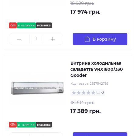
18 920 грн.
17 974 грн.
-5%
в наличии
новинка
В корзину
Витрина холодильная
саладетта VRX1800/330
Gooder
Код товара:
2937542792
0
18 304 грн.
17 389 грн.
-5%
в наличии
новинка