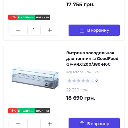
17 755 грн.
-16%
в наличии
новинка
В корзину
Витрина холодильная
для топпинга GoodFood
GF-VRX1200/380-H6C
Код товара:
2262107729
0
22 250 грн.
18 690 грн.
-16%
в наличии
новинка
В корзину