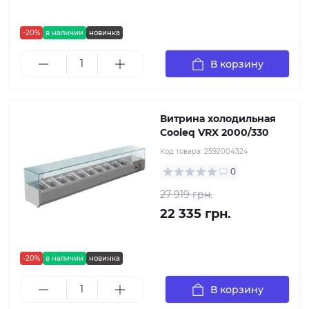
-20%
в наличии
новинка
В корзину
Витрина холодильная
Cooleq VRX 2000/330
Код товара:
2592004324
0
27 919 грн.
22 335 грн.
-20%
в наличии
новинка
В корзину