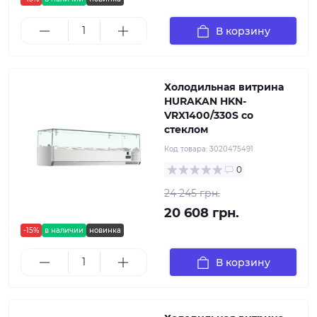
В корзину
Холодильная витрина
HURAKAN HKN-
VRX1400/330S со
стеклом
Код товара:
3020475491
0
24 245 грн.
20 608 грн.
-15%
в наличии
новинка
В корзину