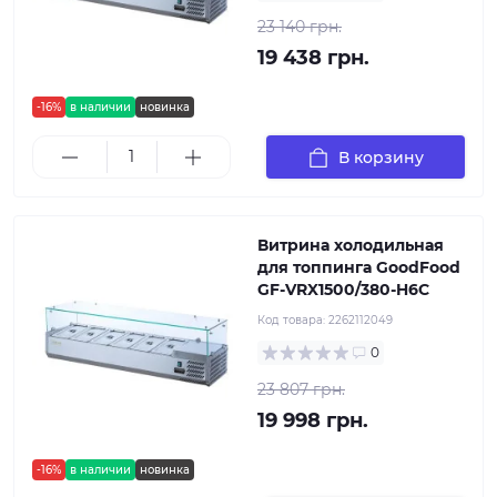
23 140 грн.
19 438 грн.
-16%
в наличии
новинка
В корзину
Витрина холодильная
для топпинга GoodFood
GF-VRX1500/380-H6C
Код товара:
2262112049
0
23 807 грн.
19 998 грн.
-16%
в наличии
новинка