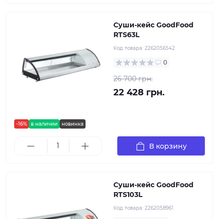
Суши-кейс GoodFood
RTS63L
Код товара:
2262056542
0
26 700 грн.
22 428 грн.
-16%
в наличии
новинка
В корзину
Суши-кейс GoodFood
RTS103L
Код товара:
2262058961