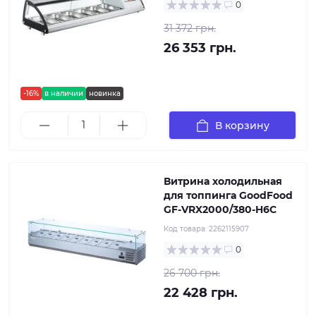
0
31 372 грн.
26 353 грн.
-16%
в наличии
новинка
В корзину
Витрина холодильная
для топпинга GoodFood
GF-VRX2000/380-H6C
Код товара:
2262115907
0
26 700 грн.
22 428 грн.