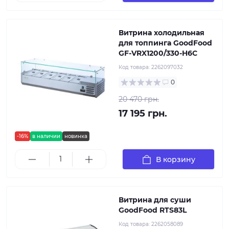
Витрина холодильная
для топпинга GoodFood
GF-VRX1200/330-H6C
Код товара:
2262097032
0
20 470 грн.
17 195 грн.
-16%
в наличии
новинка
В корзину
Витрина для суши
GoodFood RTS83L
Код товара:
2262058089