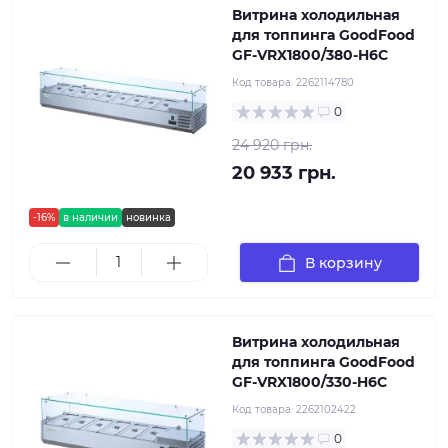
Витрина холодильная
для топпинга GoodFood
GF-VRX1800/380-H6C
Код товара:
2262114780
0
24 920 грн.
20 933 грн.
-16%
в наличии
новинка
В корзину
Витрина холодильная
для топпинга GoodFood
GF-VRX1800/330-H6C
Код товара:
2262102422
0