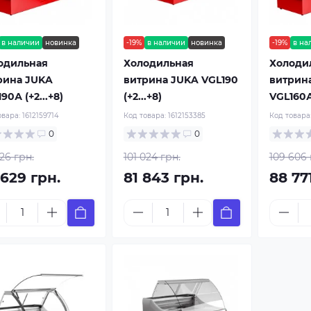
в наличии
новинка
-19%
в наличии
новинка
-19%
в на
одильная
Холодильная
Холоди
рина JUKA
витрина JUKA VGL190
витрин
90А (+2...+8)
(+2...+8)
VGL160А 
овара:
1612159714
Код товара:
1612153385
Код товара
0
0
326 грн.
101 024 грн.
109 606 
 629 грн.
81 843 грн.
88 77