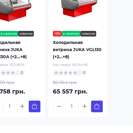
в наличии
новинка
-19%
в наличии
новинка
одильная
Холодильная
рина JUKA
витрина JUKA VGL130
30А (+2...+8)
(+2...+8)
овара:
1612156119
Код товара:
1612144461
0
0
09 грн.
80 964 грн.
758 грн.
65 557 грн.