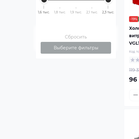
1,6 тыс.
1,8 тыс.
1,9 тыс.
2,1 тыс.
2,3 тыс.
-19%
Хол
вит
Сбросить
VGL1
Выберите фильтры
Код т
119 
96