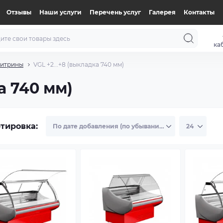
Отзывы
Наши услуги
Перечень услуг
Галерея
Контакты
ка
витрины
VGL +2...+8 (выкладка 740 мм)
а 740 мм)
тировка: