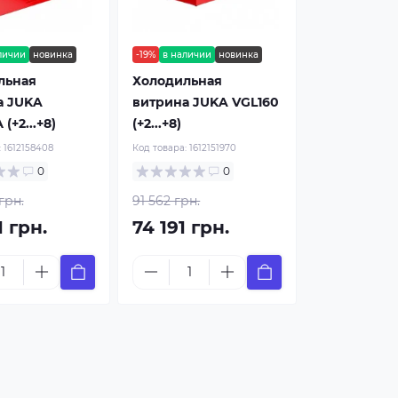
личии
новинка
-19%
в наличии
новинка
льная
Холодильная
а JUKA
витрина JUKA VGL160
(+2...+8)
(+2...+8)
:
1612158408
Код товара:
1612151970
0
0
грн.
91 562 грн.
1 грн.
74 191 грн.