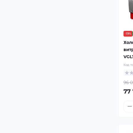
-19%
Хол
вит
VGL1
Код т
96 0
77 