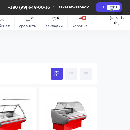
+380 (99) 648-00-35
Заказать звонок
ua
ru
0
0
0
бинет
сравнить
закладки
корзина