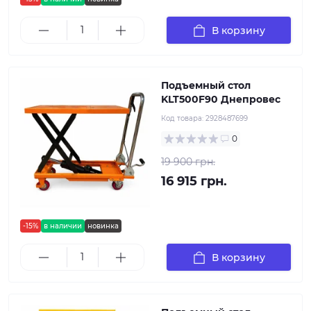
В корзину
Подъемный стол
KLT500F90 Днепровес
Код товара:
2928487699
0
19 900 грн.
16 915 грн.
-15%
в наличии
новинка
В корзину