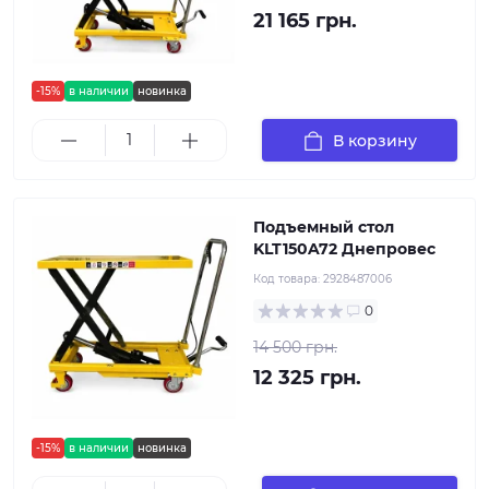
21 165 грн.
-15%
в наличии
новинка
В корзину
Подъемный стол
KLT150A72 Днепровес
Код товара:
2928487006
0
14 500 грн.
12 325 грн.
-15%
в наличии
новинка