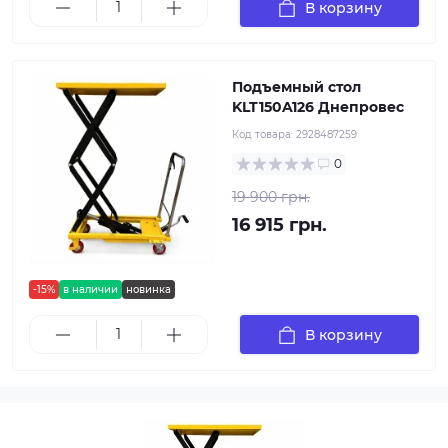
В корзину
Подъемный стол
KLT150A126 Днепровес
Код товара:
2928487259
0
19 900 грн.
16 915 грн.
-15%
в наличии
новинка
В корзину