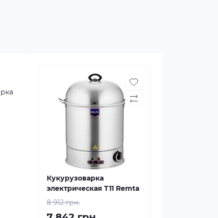
арка
Кукурузоварка
электрическая T11 Remta
8 912 грн.
7 842 грн.