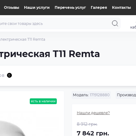
Отзывы
Наши услуги
Перечень услуг
Галерея
Контакты
ка
лектрическая T11 Remta
трическая T11 Remta
ов
0
Модель:
1719128880
Производ
есть в наличии
Нашли дешевле?
8 912 грн.
7 842 грн.