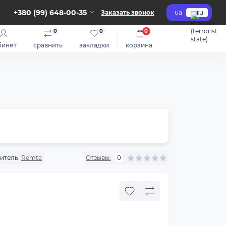
+380 (99) 648-00-35
Заказать звонок
ua
ru
0
0
0
бинет
сравнить
закладки
корзина
итель:
Remta
Отзывы:
0