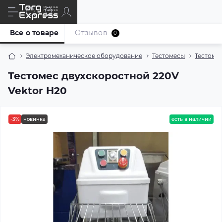
Все о товаре
Отзывов
0
Электромеханическое оборудование
Тестомесы
Тестоме
Тестомес двухскоростной 220V
Vektor H20
-3%
новинка
есть в наличии