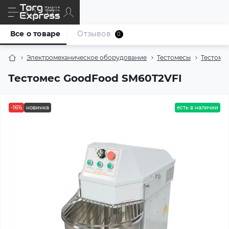
Все о товаре
Отзывов
0
Электромеханическое оборудование
Тестомесы
Тестоме
Тестомес GoodFood SM60T2VFI
-16%
новинка
есть в наличии