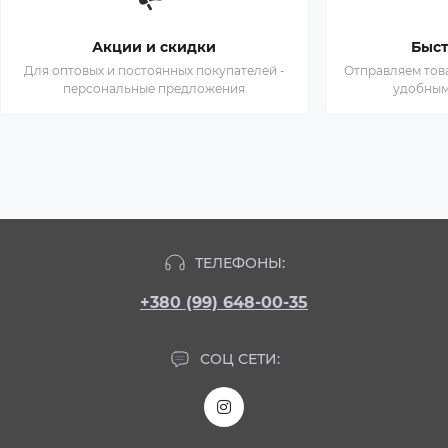
Акции и скидки
Быст
Для оптовых и постоянных покупателей -
Отправляем тов
персональные предложения
удобным
ТЕЛЕФОНЫ:
+380 (99) 648-00-35
СОЦ СЕТИ: