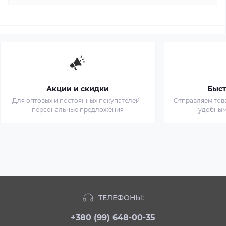
Акции и скидки
Быст
Для оптовых и постоянных покупателей -
Отправляем тов
персональные предложения
удобным
ТЕЛЕФОНЫ:
+380 (99) 648-00-35