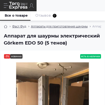
Все о товаре
Отзывов
0
Фаст Фуд
Аппараты для приготовления шаурмы
Аппарат
Аппарат для шаурмы электрический
Görkem EDO 50 (5 тенов)
-3%
новинка
есть в наличии