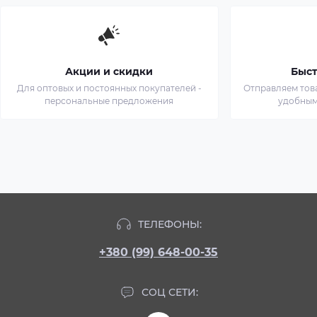
Акции и скидки
Быст
Для оптовых и постоянных покупателей -
Отправляем тов
персональные предложения
удобным
ТЕЛЕФОНЫ:
+380 (99) 648-00-35
СОЦ СЕТИ: