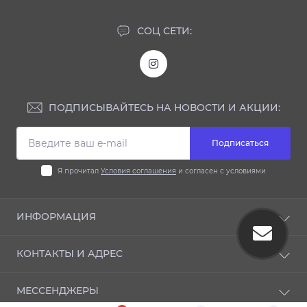
СОЦ СЕТИ:
ПОДПИСЫВАЙТЕСЬ НА НОВОСТИ И АКЦИИ:
Подписаться
Я прочитал
Условия соглашения
и согласен с условиями
ИНФОРМАЦИЯ
Блог
КОНТАКТЫ И АДРЕС
Отзывы
Условия соглашения
33009 ул. Князя Владимира 112, Ровно, Украина
МЕССЕНДЖЕРЫ
Политика конфиденциальности
info@torgexpress.in.ua