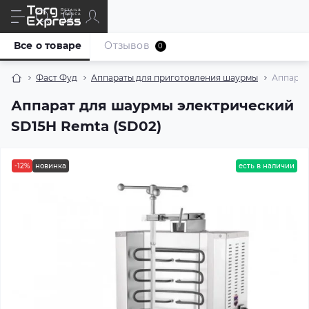
Все о товаре
Отзывов
0
Фаст Фуд
Аппараты для приготовления шаурмы
Аппарат
Аппарат для шаурмы электрический
SD15H Remta (SD02)
-12%
новинка
есть в наличии