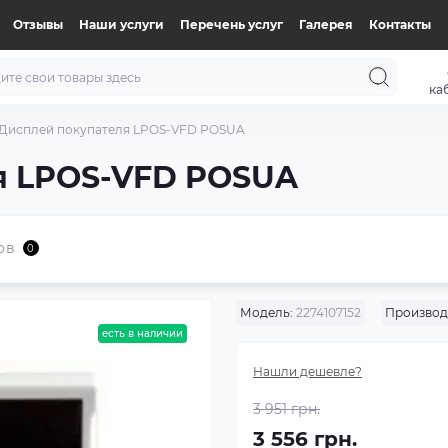
Отзывы
Наши услуги
Перечень услуг
Галерея
Контакты
ка
Дисплей покупателя LPOS-VFD POSUA
я LPOS-VFD POSUA
ов
0
Модель:
2274107152
Производ
есть в наличии
Нашли дешевле?
3 951 грн.
3 556 грн.