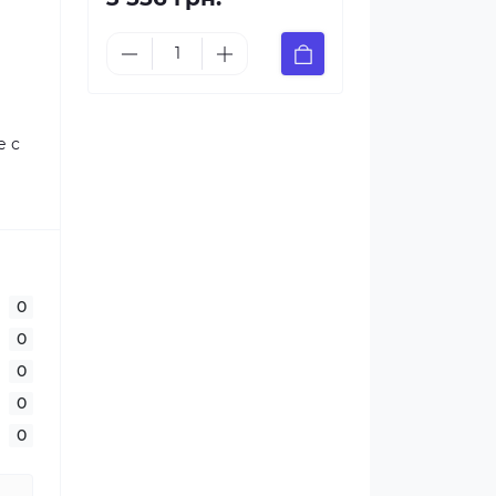
е с
0
0
0
0
0