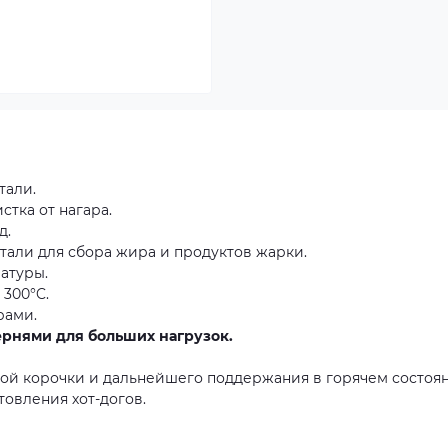
тали.
стка от нагара.
д.
али для сбора жира и продуктов жарки.
атуры.
 300°C.
рами.
рнями для больших нагрузок.
ной корочки и дальнейшего поддержания в горячем состоя
товления хот-догов.