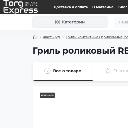
Доставка и оплата
О магазине
Блог
Категории
Фаст Фуд
Грили контактные ( прижимные, р
Гриль роликовый R
Все о товаре
Отзыв
новинка