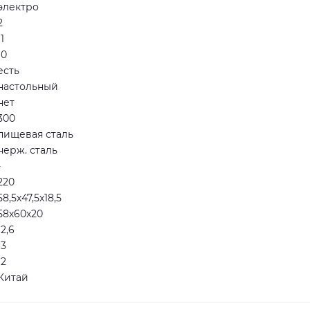
электро
2
11
10
есть
настольный
нет
300
пищевая сталь
нерж. сталь
-
220
58,5х47,5х18,5
58х60х20
12,6
13
12
Китай