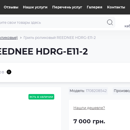
Отзывы
Наши услуги
Перечень услуг
Галерея
Контакты
ка
оликовые)
Гриль роликовый REEDNEE HDRG-E11-2
EEDNEE HDRG-E11-2
ов
0
Модель:
1708208542
Произво
есть в наличии
Нашли дешевле?
7 000 грн.