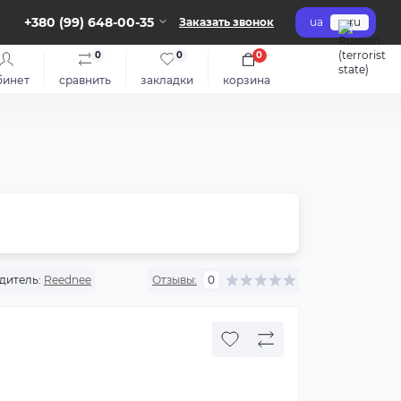
+380 (99) 648-00-35
Заказать звонок
ua
ru
0
0
0
бинет
сравнить
закладки
корзина
дитель:
Reednee
Отзывы:
0