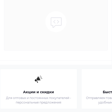
Акции и скидки
Быст
Для оптовых и постоянных покупателей -
Отправляем тов
персональные предложения
удобным