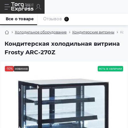
Все о товаре
Отзывов
0
Холодильное оборудование
Кондитерские витрины
Кон
Кондитерская холодильная витрина
Frostу ARC-270Z
-10%
новинка
есть в наличии