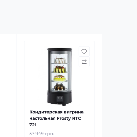
Кондитерская витрина
настольная Frostу RTC
72L
37 949 грн.