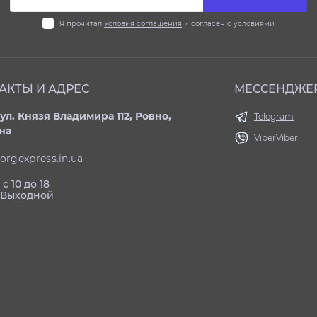
Я прочитал
Условия соглашения
и согласен с условиями
АКТЫ И АДРЕС
МЕССЕНДЖЕ
ул. Князя Владимира 112, Ровно,
Telegram
на
Viber
Viber
orgexpress.in.ua
с 10 до 18
: Выходной