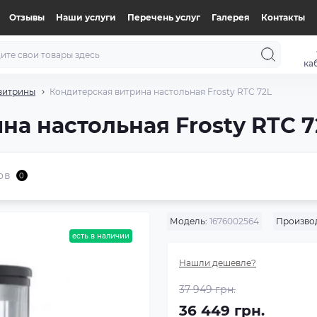
Отзывы
Наши услуги
Перечень услуг
Галерея
Контакты
ка
витрины
Кондитерская витрина настольная Frostу RTC 72L
на настольная Frostу RTC 7
ов
0
Модель:
1676002564
Произво
есть в наличии
Нашли дешевле?
37 949 грн.
36 449 грн.