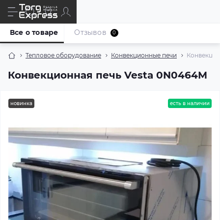
Все о товаре
Отзывов
0
Тепловое оборудование
Конвекционные печи
Конвекцио
Конвекционная печь Vesta 0N0464M
новинка
есть в наличии