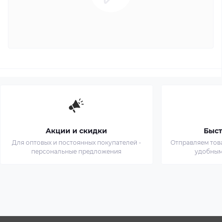
Акции и скидки
Быст
Для оптовых и постоянных покупателей -
Отправляем тов
персональные предложения
удобным