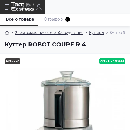
Все о товаре
Отзывов
0
Электромеханическое оборудование
Куттеры
Куттер RO
Куттер ROBOT COUPE R 4
новинка
есть в наличии