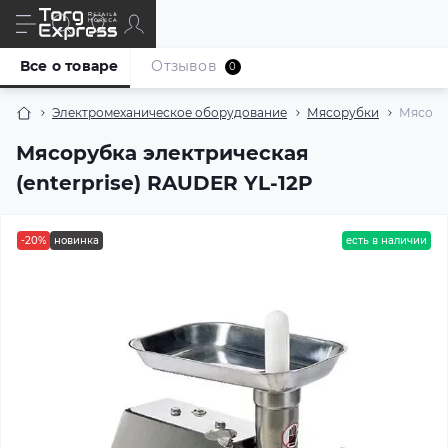
Все о товаре
Отзывов
0
Электромеханическое оборудование
Мясорубки
Мясоруб
Мясорубка электрическая
(enterprise) RAUDER YL-12P
-20%
новинка
есть в наличии