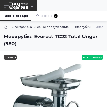
Все о товаре
Отзывов
0
Электромеханическое оборудование
Мясорубки
Мясоруб
Мясорубка Everest TC22 Total Unger
(380)
новинка
есть в наличии