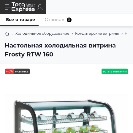
Все о товаре
Отзывов
0
Холодильное оборудование
Кондитерские витрины
Наст
Настольная холодильная витрина
Frostу RTW 160
--5%
новинка
есть в наличии