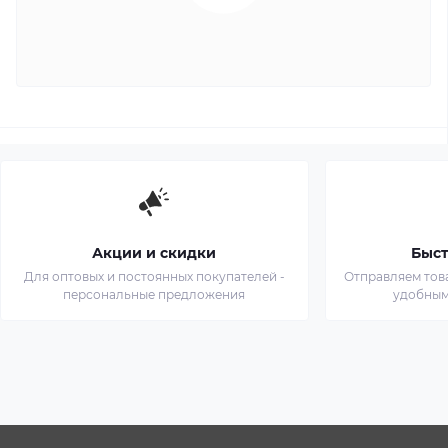
Акции и скидки
Быст
Для оптовых и постоянных покупателей -
Отправляем тов
персональные предложения
удобным