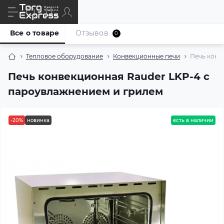
Все о товаре
Отзывов
0
Тепловое оборудование
Конвекционные печи
Печь конв
Печь конвекционная Rauder LKP-4 с
пароувлажнением и грилем
-20%
новинка
есть в наличии