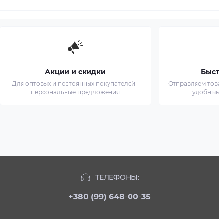
Акции и скидки
Быст
Для оптовых и постоянных покупателей -
Отправляем тов
персональные предложения
удобным
ТЕЛЕФОНЫ:
+380 (99) 648-00-35