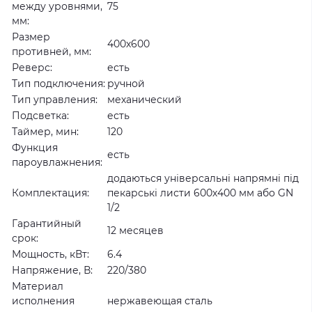
между уровнями,
75
мм:
Размер
400х600
противней, мм:
Реверс:
есть
Тип подключения:
ручной
Тип управления:
механический
Подсветка:
есть
Таймер, мин:
120
Функция
есть
пароувлажнения:
додаються універсальні напрямні під
Комплектация:
пекарські листи 600х400 мм або GN
1/2
Гарантийный
12 месяцев
срок:
Мощность, кВт:
6.4
Напряжение, В:
220/380
Материал
исполнения
нержавеющая сталь