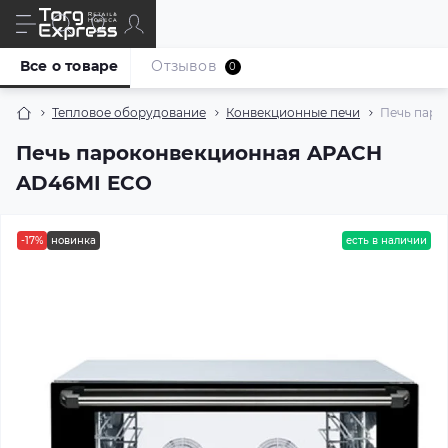
Все о товаре
Отзывов
0
Тепловое оборудование
Конвекционные печи
Печь паро
Печь пароконвекционная APACH
AD46MI ECO
-17%
новинка
есть в наличии