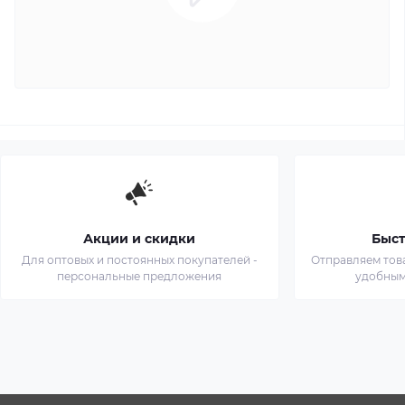
Акции и скидки
Быст
Для оптовых и постоянных покупателей -
Отправляем тов
персональные предложения
удобным