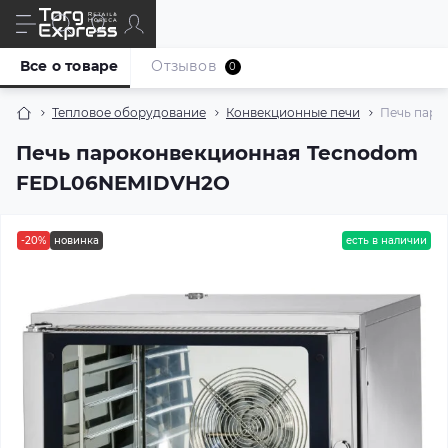
Все о товаре
Отзывов
0
Тепловое оборудование
Конвекционные печи
Печь пар
Печь пароконвекционная Tecnodom
FEDL06NEMIDVH2O
-20%
новинка
есть в наличии