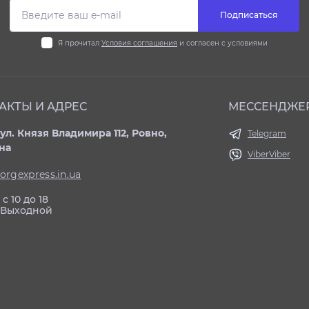
Подписаться
Я прочитал
Условия соглашения
и согласен с условиями
АКТЫ И АДРЕС
МЕССЕНДЖЕ
ул. Князя Владимира 112, Ровно,
Telegram
на
Viber
Viber
orgexpress.in.ua
с 10 до 18
: Выходной