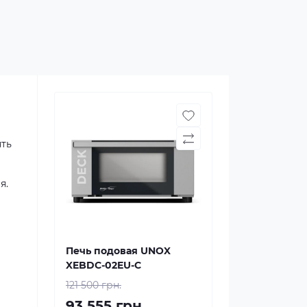
ять
я.
Печь подовая UNOX
XEBDC-02EU-C
121 500 грн.
93 555 грн.