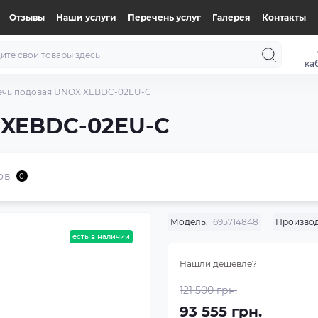
Отзывы
Наши услуги
Перечень услуг
Галерея
Контакты
ка
ечь подовая UNOX XEBDC-02EU-C
 XEBDC-02EU-C
ов
0
Модель:
1695714848
Производ
есть в наличии
Нашли дешевле?
121 500 грн.
93 555 грн.