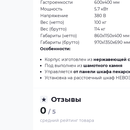
Гастроемкости
600х400 мм
Мощность
5.7 кВт
Напряжение
380 В
Вес (нетто)
100 кг
Вес (брутто)
114 кг
Габариты (нетто)
860x1150x400 мм
Габариты (брутто)
970x1350x690 м
Особенности:
Корпус изготовлен из
нержавеющей с
Под выполнен из
шамотного камня
Управляется
от панели шкафа пекарс
Установка на расстоечный шкаф НЕВО
Отзывы
0
/ 5
средний рейтинг товара