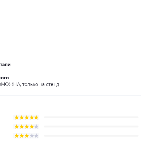
м
тали
кого
ЗМОЖНА, только на стенд