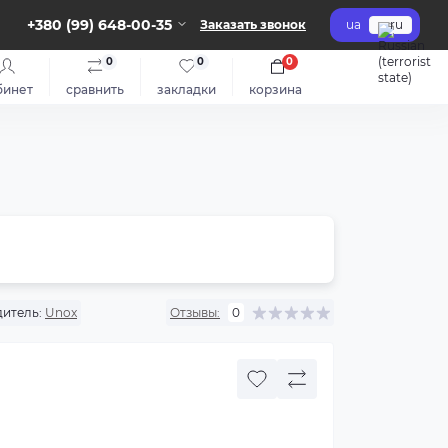
+380 (99) 648-00-35
Заказать звонок
ua
ru
0
0
0
бинет
сравнить
закладки
корзина
итель:
Unox
Отзывы:
0