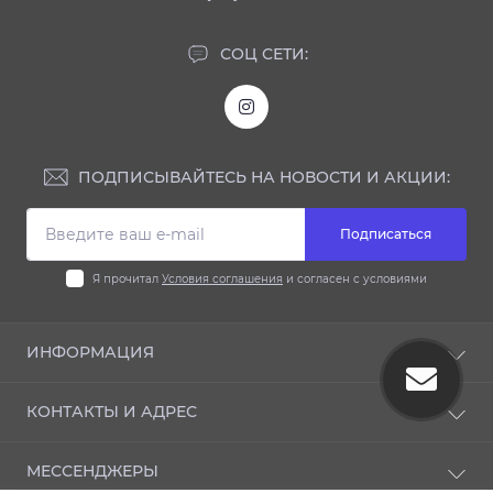
СОЦ СЕТИ:
ПОДПИСЫВАЙТЕСЬ НА НОВОСТИ И АКЦИИ:
Подписаться
Я прочитал
Условия соглашения
и согласен с условиями
ИНФОРМАЦИЯ
Блог
КОНТАКТЫ И АДРЕС
Отзывы
Условия соглашения
33009 ул. Князя Владимира 112, Ровно, Украина
МЕССЕНДЖЕРЫ
Политика конфиденциальности