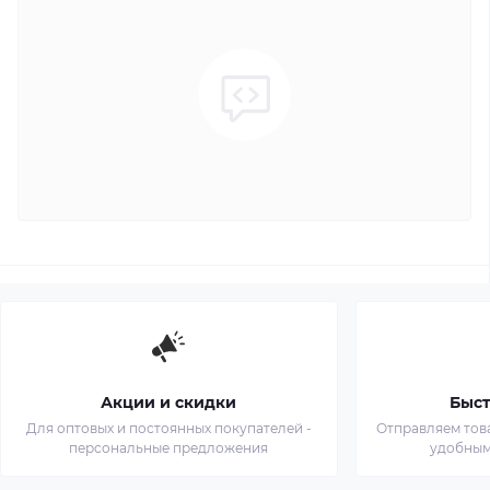
Акции и скидки
Быст
Для оптовых и постоянных покупателей -
Отправляем тов
персональные предложения
удобным