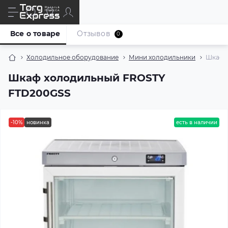
Все о товаре
Отзывов
0
Холодильное оборудование
Мини холодильники
Шкаф 
Шкаф холодильный FROSTY
FTD200GSS
-10%
новинка
есть в наличии