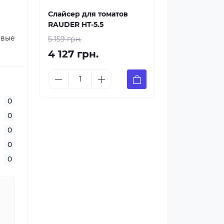
Слайсер для томатов
RAUDER HT-5.5
овые
5 159 грн.
4 127 грн.
0
0
0
0
0