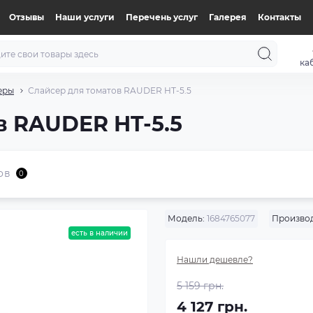
Отзывы
Наши услуги
Перечень услуг
Галерея
Контакты
ка
еры
Слайсер для томатов RAUDER HT-5.5
в RAUDER HT-5.5
ов
0
Модель:
1684765077
Производ
есть в наличии
Нашли дешевле?
5 159 грн.
4 127 грн.