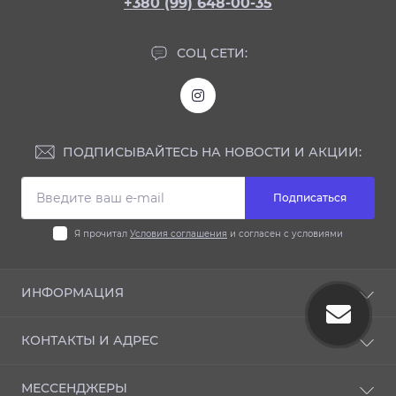
+380 (99) 648-00-35
СОЦ СЕТИ:
ПОДПИСЫВАЙТЕСЬ НА НОВОСТИ И АКЦИИ:
Подписаться
Я прочитал
Условия соглашения
и согласен с условиями
ИНФОРМАЦИЯ
Блог
КОНТАКТЫ И АДРЕС
Отзывы
Условия соглашения
33009 ул. Князя Владимира 112, Ровно, Украина
МЕССЕНДЖЕРЫ
Политика конфиденциальности