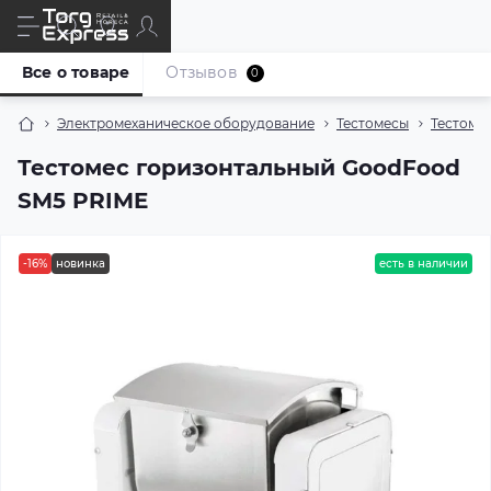
Все о товаре
Отзывов
0
Электромеханическое оборудование
Тестомесы
Тестоме
Тестомес горизонтальный GoodFood
SM5 PRIME
-16%
новинка
есть в наличии