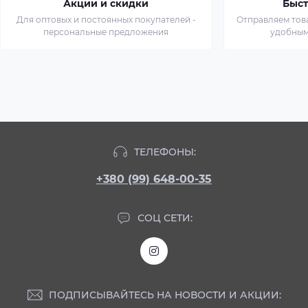
Акции и скидки
Быст
Для оптовых и постоянных покупателей -
Отправляем тов
персональные предложения
удобным
ТЕЛЕФОНЫ:
+380 (99) 648-00-35
СОЦ СЕТИ:
ПОДПИСЫВАЙТЕСЬ НА НОВОСТИ И АКЦИИ: