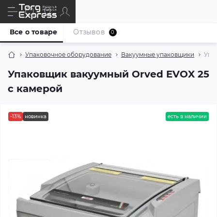
Все о товаре
Отзывов
0
Упаковочное оборудование
Вакуумные упаковщики
Упа
Упаковщик вакуумный Orved EVOX 25
с камерой
-13%
новинка
есть в наличии