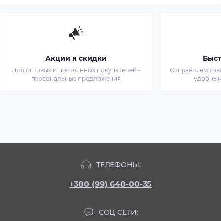
Акции и скидки
Быст
Для оптовых и постоянных покупателей -
Отправляем тов
персональные предложения
удобным
ТЕЛЕФОНЫ:
+380 (99) 648-00-35
СОЦ СЕТИ: