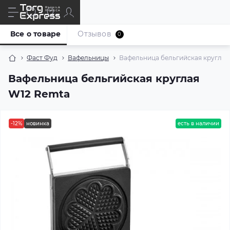
Все о товаре
Отзывов
0
Фаст Фуд
Вафельницы
Вафельница бельгийская круглая
Вафельница бельгийская круглая
W12 Remta
-12%
новинка
есть в наличии