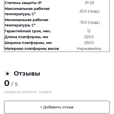
Степень защиты IP
IP-20
Максимальная рабочая
45.0 (град.)
температура
, С
º
Минимальная рабочая
-10.0 (град.)
температура
,
С
º
Гарантийный срок
, мес.
12
Длина платформы
, мм
320.0
Ширина платформы
, мм
250.0
Материал платформы весов
Нержавейка
Отзывы
0
/ 5
средний рейтинг товара
+ Добавить отзыв