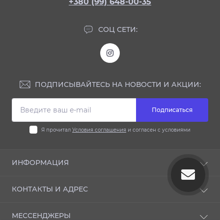
+380 (99) 648-00-35
СОЦ СЕТИ:
ПОДПИСЫВАЙТЕСЬ НА НОВОСТИ И АКЦИИ:
Подписаться
Я прочитал
Условия соглашения
и согласен с условиями
ИНФОРМАЦИЯ
Блог
КОНТАКТЫ И АДРЕС
Отзывы
Условия соглашения
33009 ул. Князя Владимира 112, Ровно, Украина
МЕССЕНДЖЕРЫ
Политика конфиденциальности