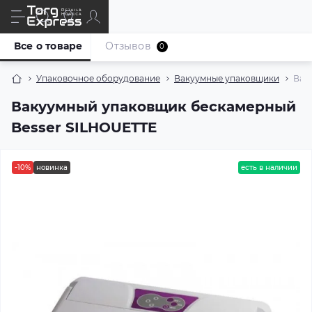
Все о товаре
Отзывов
0
Упаковочное оборудование
Вакуумные упаковщики
Вак
Вакуумный упаковщик бескамерный
Besser SILHOUETTE
-10%
новинка
есть в наличии