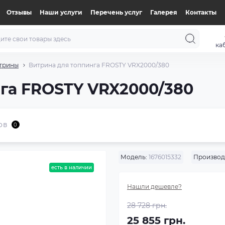
Отзывы
Наши услуги
Перечень услуг
Галерея
Контакты
ка
трины
Витрина для топпинга FROSTY VRX2000/380
га FROSTY VRX2000/380
ов
0
Модель:
1676015332
Производ
есть в наличии
Нашли дешевле?
28 728 грн.
25 855 грн.