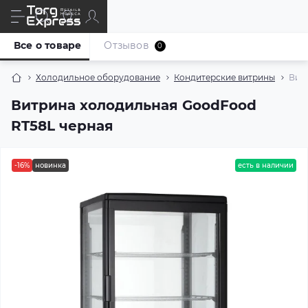
Все о товаре
Отзывов
0
Холодильное оборудование
Кондитерские витрины
Вит
Витрина холодильная GoodFood
RT58L черная
-16%
новинка
есть в наличии