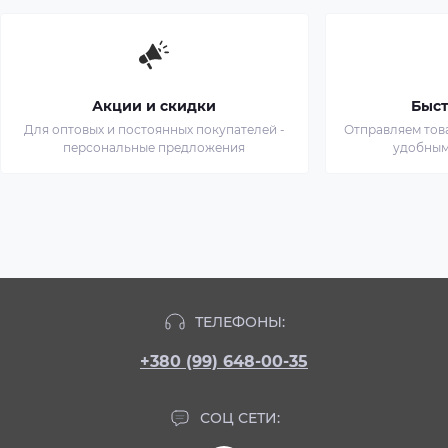
Акции и скидки
Быст
Для оптовых и постоянных покупателей -
Отправляем тов
персональные предложения
удобным
ТЕЛЕФОНЫ:
+380 (99) 648-00-35
СОЦ СЕТИ: