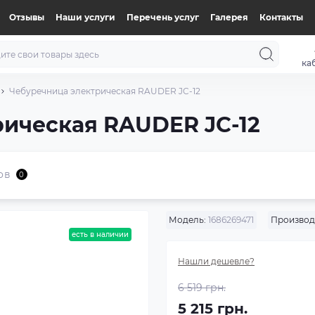
Отзывы
Наши услуги
Перечень услуг
Галерея
Контакты
ка
Чебуречница электрическая RAUDER JC-12
ическая RAUDER JC-12
ов
0
Модель:
1686269471
Производ
есть в наличии
Нашли дешевле?
6 519 грн.
5 215 грн.