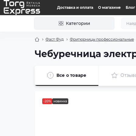
Доставка и оплата
О магазине
Блог
Категории
Фаст Фуд
Фритюрницы профессиональные
Чебуречница электр
Все о товаре
Отзыв
-20%
новинка