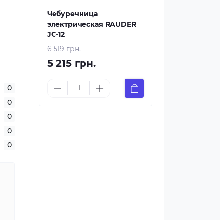
Чебуречница
электрическая RAUDER
JC-12
6 519 грн.
5 215 грн.
0
0
0
0
0