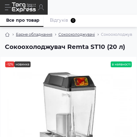
Все про товар
Відгуків
0
Барне обладнання
Сокоохолоджувачі
Сокоохолоджувач R
Сокоохолоджувач Remta ST10 (20 л)
-12%
новинка
в наявності