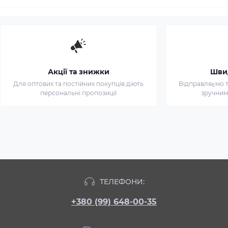
Акції та знижки
Шви
Для оптових та постійних покупців діють
Відправляємо т
персональні пропозиції
зручним
ТЕЛЕФОНИ:
+380 (99) 648-00-35