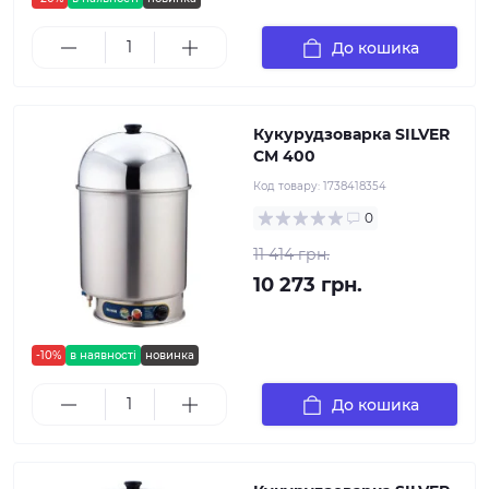
До кошика
Кукурудзоварка SILVER
CM 400
Код товару:
1738418354
0
11 414 грн.
10 273 грн.
-10%
в наявності
новинка
До кошика