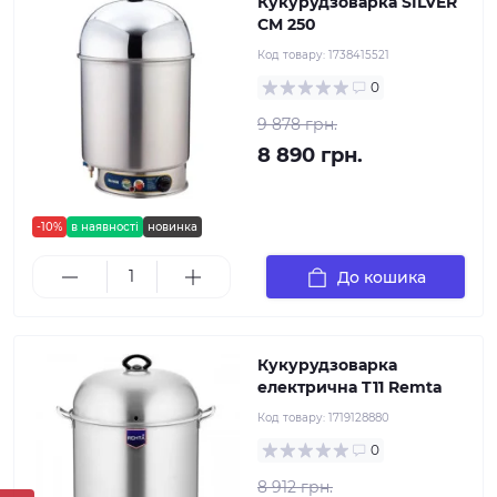
Кукурудзоварка SILVER
CM 250
Код товару:
1738415521
0
9 878 грн.
8 890 грн.
-10%
в наявності
новинка
До кошика
Кукурудзоварка
електрична T11 Remta
Код товару:
1719128880
0
8 912 грн.