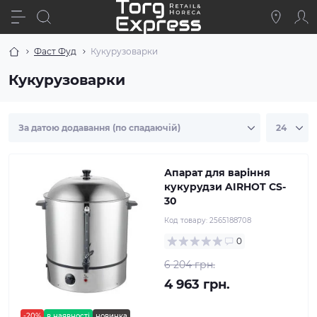
Фаст Фуд
Кукурузоварки
Кукурузоварки
Апарат для варіння
кукурудзи AIRHOT CS-
30
Код товару:
2565188708
0
6 204 грн.
4 963 грн.
-20%
в наявності
новинка