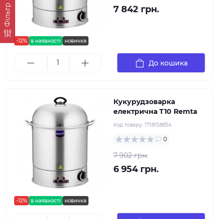
Фільтр
7 842 грн.
-12%
в наявності
новинка
До кошика
Кукурудзоварка
електрична T10 Remta
Код товару:
1718158834
0
7 902 грн.
6 954 грн.
-12%
в наявності
новинка