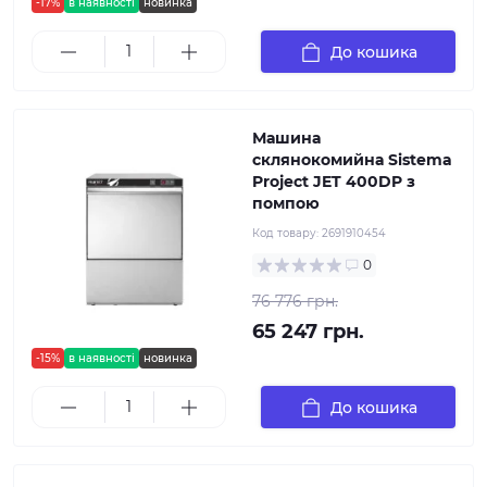
-17%
в наявності
новинка
До кошика
Машина
склянокомийна Sistema
Project JET 400DP з
помпою
Код товару:
2691910454
0
76 776 грн.
65 247 грн.
-15%
в наявності
новинка
До кошика