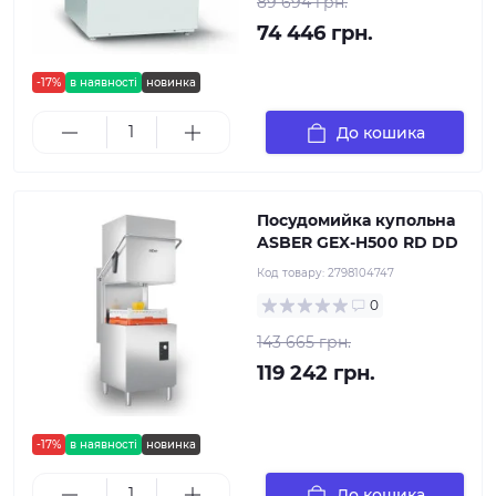
89 694 грн.
74 446 грн.
-17%
в наявності
новинка
До кошика
Посудомийка купольна
ASBER GEX-H500 RD DD
Код товару:
2798104747
0
143 665 грн.
119 242 грн.
-17%
в наявності
новинка
До кошика