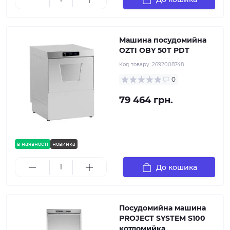
Машина посудомийна
OZTI OBY 50T PDT
Код товару:
2692008748
0
79 464 грн.
в наявності
новинка
До кошика
Посудомийна машина
PROJECT SYSTEM S100
котломийка