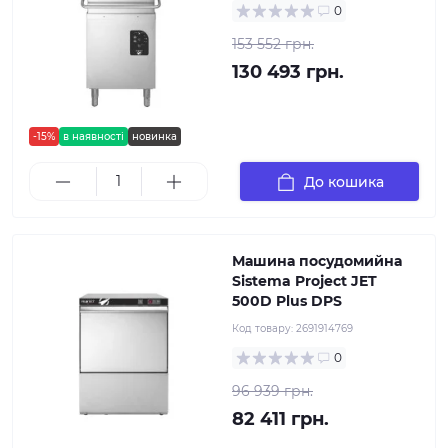
0
153 552 грн.
130 493 грн.
-15%
в наявності
новинка
До кошика
Машина посудомийна
Sistema Project JET
500D Plus DPS
Код товару:
2691914769
0
96 939 грн.
82 411 грн.