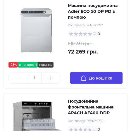
Машина посудомийна
Adler ECO 50 DP PD з
помпою
Код товару:
2663281717
0
100 231 грн.
72 269 грн.
-28%
в наявності
новинка
До кошика
Посудомийна
фронтальна машина
APACH AF400 DDP
Код товару:
2619259732
0