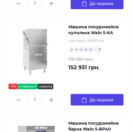
До кошика
Машина посудомийна
купольна Walo S-KA
Код товару:
2691931494
0
175 783 грн.
152 931 грн.
-13%
в наявності
новинка
До кошика
Машина посудомийна
барна Walo S-BP40