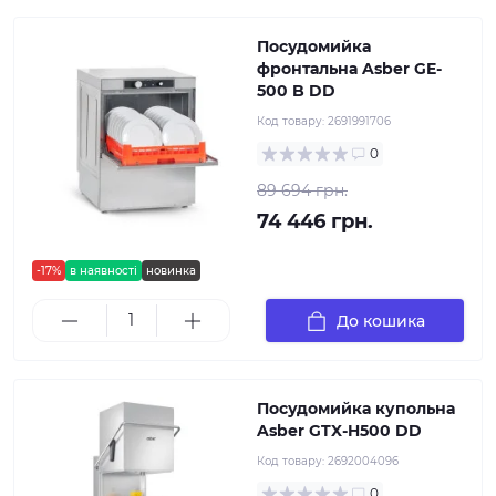
Посудомийка
фронтальна Asber GE-
500 B DD
Код товару:
2691991706
0
89 694 грн.
74 446 грн.
-17%
в наявності
новинка
До кошика
Посудомийка купольна
Asber GTX-H500 DD
Код товару:
2692004096
0