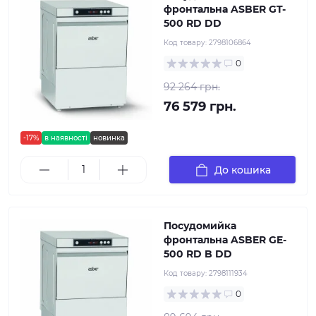
фронтальна ASBER GT-
500 RD DD
Код товару:
2798106864
0
92 264 грн.
76 579 грн.
-17%
в наявності
новинка
До кошика
Посудомийка
фронтальна ASBER GE-
500 RD B DD
Код товару:
2798111934
0