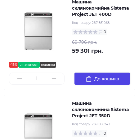
Машина
склянокомийна Sistema
Project JET 400D
Код товару:
2691861068
0
69 796 грн.
59 301 грн.
-15%
в наявності
новинка
До кошика
Машина
склянокомийна Sistema
Project JET 350D
Код товару:
2691856243
0