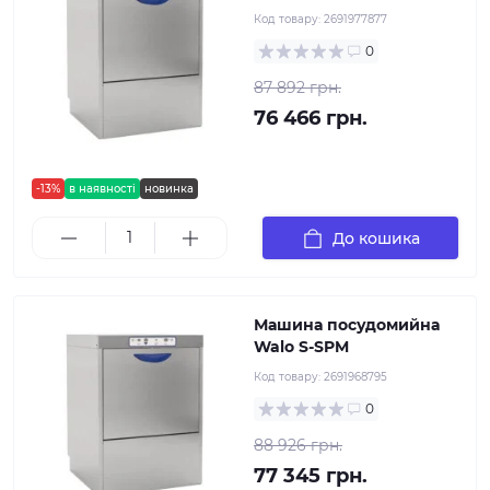
Код товару:
2691977877
0
87 892 грн.
76 466 грн.
-13%
в наявності
новинка
До кошика
Машина посудомийна
Walo S-SPM
Код товару:
2691968795
0
88 926 грн.
77 345 грн.