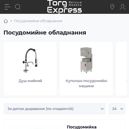
Посудомийне обладнання
Посудомийне обладнання
Душ мийний
Купольні посудомийні
Ф
машини
Посудомийка