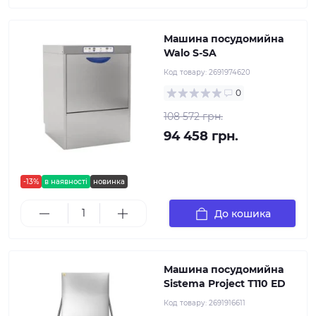
Машина посудомийна
Walo S-SA
Код товару:
2691974620
0
108 572 грн.
94 458 грн.
-13%
в наявності
новинка
До кошика
Машина посудомийна
Sistema Project Т110 ED
Код товару:
2691916611