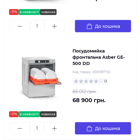
-17%
в наявності
новинка
До кошика
Посудомийка
фронтальна Asber GE-
500 DD
Код товару:
2691987762
0
83 012 грн.
68 900 грн.
-17%
в наявності
новинка
До кошика