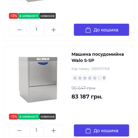
-13%
в наявності
новинка
До кошика
Машина посудомийна
Walo S-SP
Код товару:
2691970748
0
95 647 грн.
83 187 грн.
-13%
в наявності
новинка
До кошика