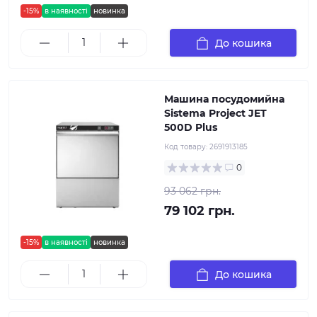
-15%
в наявності
новинка
До кошика
Машина посудомийна
Sistema Project JET
500D Plus
Код товару:
2691913185
0
93 062 грн.
79 102 грн.
-15%
в наявності
новинка
До кошика