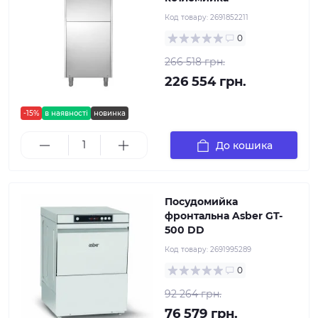
Код товару:
2691852211
0
266 518 грн.
226 554 грн.
-15%
в наявності
новинка
До кошика
Посудомийка
фронтальна Asber GT-
500 DD
Код товару:
2691995289
0
92 264 грн.
76 579 грн.