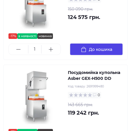
150 090 грн.
124 575 грн.
-17%
в наявності
новинка
До кошика
Посудомийка купольна
Asber GEX-H500 DD
Код товару:
2691999480
0
143 665 грн.
119 242 грн.