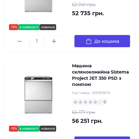
62 041 грн.
52 735 грн.
-15%
в наявності
новинка
До кошика
Машина
склянокомийна Sistema
Project JET 350 PSD з
помпою
Код товару:
2691858678
0
66 177 грн.
56 251 грн.
-15%
в наявності
новинка