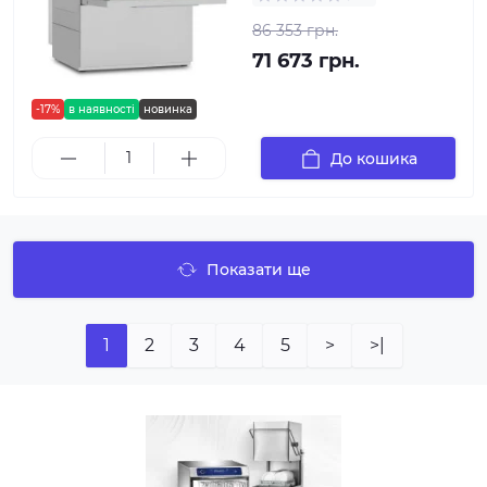
86 353 грн.
71 673 грн.
-17%
в наявності
новинка
До кошика
Показати ще
1
2
3
4
5
>
>|