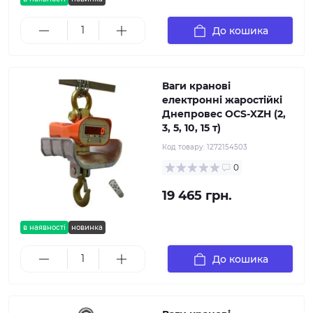
До кошика
Ваги кранові
електронні жаростійкі
Днепровес OCS-XZH (2,
3, 5, 10, 15 т)
Код товару:
1272154503
0
19 465 грн.
в наявності
новинка
До кошика