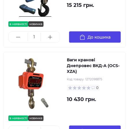
15 215 грн.
в наявності
новинка
До кошика
Ваги кранові
Днепровес ВКД-А (OCS-
XZA)
Код товару:
1272098875
0
10 430 грн.
в наявності
новинка