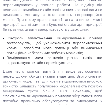
вантажопідйомність та стежити за тим, щоб вона не
перевищувалась у процесі роботи. На відміну від
великих автомобільних або залізничних, кранові ваги не
вимагають монтажу, а їхня вартість непропорційно
менша. При цьому кранові ваги 1 тонна та вище – єдині
пристрої, здатні замінити будь-які стаціонарні пристрої.
Як правило, ці ваги використовують у двох цілях:
Контроль завантаження. Вимірювальний прилад
застосовують, щоб унеможливити перевантаження
крана і запобігти його поломці або виникнення
потенційно небезпечних робочих моментів;
Вимірювання маси вантажів різних типів, що
відвантажуються або переміщуються.
Дуже часто кранові ваги 2 т і вище застосовують,
переслідуючи обидві вказані вище цілі. Варто сказати,
що сучасні моделі ваг для кранів відрізняються високою
точністю. Більшість популярних моделей мають похибку
вимірювань трохи більше 0,05%. Вочевидь, щоб
ефективність вимірювальних приладів зберігалася, ваги
потрібно правильно обслуговувати та виконувати їх