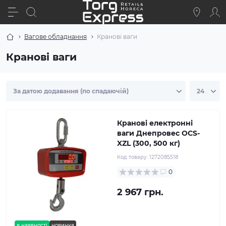
Вагове обладнання
Кранові ваги
Кранові ваги
Кранові електронні
ваги Днепровес OCS-
XZL (300, 500 кг)
Код товару:
1272085518
0
2 967 грн.
в наявності
новинка