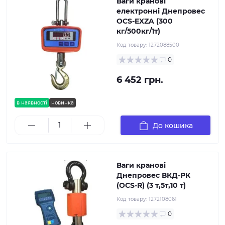
Ваги кранові
електронні Днепровес
OCS-ЕXZA (300
кг/500кг/1т)
Код товару:
1272088500
0
6 452 грн.
в наявності
новинка
До кошика
Ваги кранові
Днепровес ВКД-РК
(OCS-R) (3 т,5т,10 т)
Код товару:
1272108061
0