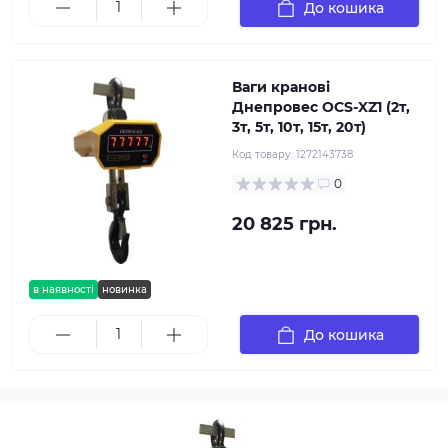
До кошика
Ваги кранові
Днепровес OCS-XZ1 (2т,
3т, 5т, 10т, 15т, 20т)
Код товару:
1272143738
0
20 825 грн.
в наявності
новинка
До кошика