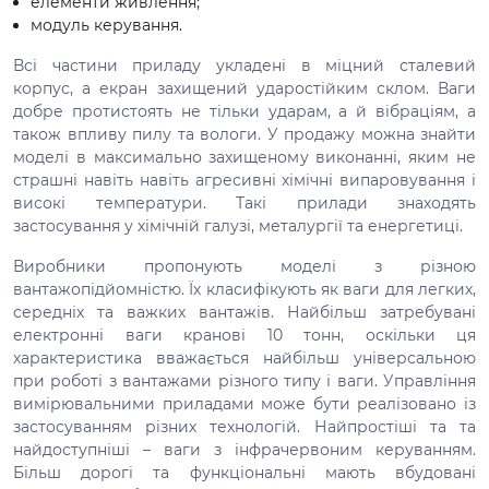
елементи живлення;
модуль керування.
Всі частини приладу укладені в міцний сталевий
корпус, а екран захищений ударостійким склом. Ваги
добре протистоять не тільки ударам, а й вібраціям, а
також впливу пилу та вологи. У продажу можна знайти
моделі в максимально захищеному виконанні, яким не
страшні навіть навіть агресивні хімічні випаровування і
високі температури. Такі прилади знаходять
застосування у хімічній галузі, металургії та енергетиці.
Виробники пропонують моделі з різною
вантажопідйомністю. Їх класифікують як ваги для легких,
середніх та важких вантажів. Найбільш затребувані
електронні ваги кранові 10 тонн, оскільки ця
характеристика вважається найбільш універсальною
при роботі з вантажами різного типу і ваги. Управління
вимірювальними приладами може бути реалізовано із
застосуванням різних технологій. Найпростіші та та
найдоступніші – ваги з інфрачервоним керуванням.
Більш дорогі та функціональні мають вбудовані